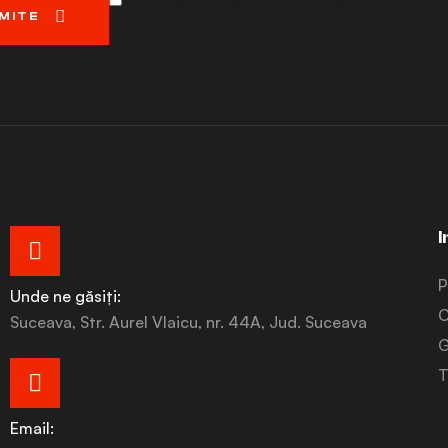
Aprob stocarea datelor mele conform Politi
MITE
I
P
Unde ne găsiți:
C
Suceava, Str. Aurel Vlaicu, nr. 44A, Jud. Suceava
T
Email: