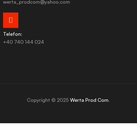
werta_prodcom@yahoo.com
Telefon:
+40 740 144 024
Copyright © 2025
Werta Prod Com
.