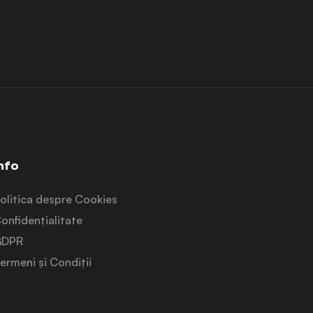
cii de confidențialitate
nfo
olitica despre Cookies
onfidențialitate
GDPR
ermeni și Condiții