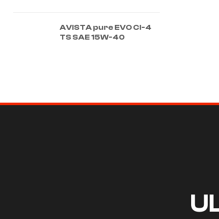
AVISTA pure EVO CI-4
TS SAE 15W-40
U