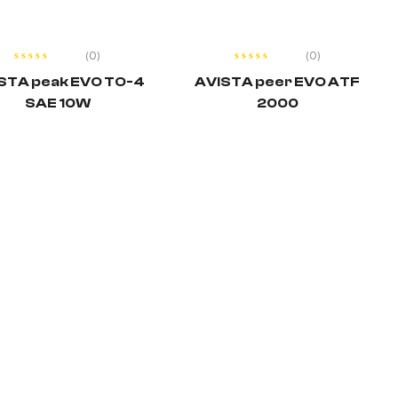
CITEȘTE MAI
CITEȘTE MAI
MULT
MULT
(0)
(0)
STA peak EVO TO-4
AVISTA peer EVO ATF
SAE 10W
2000