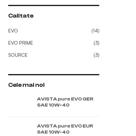
Calitate
EVO
(14)
EVO PRIME
(3)
SOURCE
(3)
Cele mai noi
AVISTA pure EVO GER
SAE 10W-40
AVISTA pure EVO EUR
SAE 10W-40