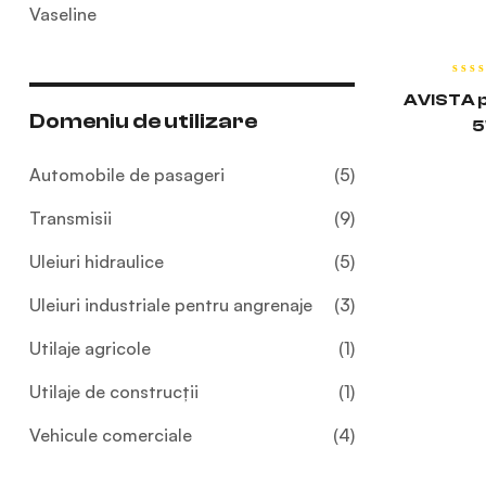
Vaseline
CIT
AVISTA 
Domeniu de utilizare
5
Automobile de pasageri
(5)
Transmisii
(9)
Uleiuri hidraulice
(5)
Uleiuri industriale pentru angrenaje
(3)
Utilaje agricole
(1)
Utilaje de construcții
(1)
Vehicule comerciale
(4)