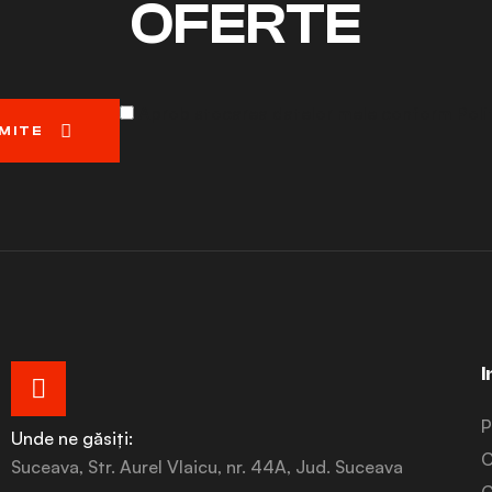
OFERTE
Aprob stocarea datelor mele conform Politi
MITE
I
P
Unde ne găsiți:
C
Suceava, Str. Aurel Vlaicu, nr. 44A, Jud. Suceava