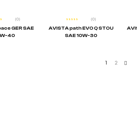
EȘTE MAI
CITEȘTE MAI
MULT
MULT
(0)
(0)
pace GER SAE
AVISTA path EVO Q STOU
AVI
W-40
SAE 10W-30
1
2