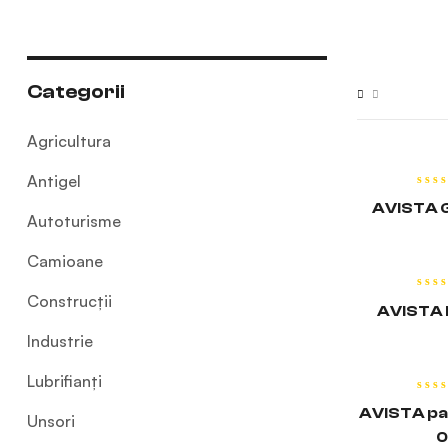
Categorii
Agricultura
CIT
Antigel
AVISTA 
Autoturisme
CIT
Camioane
Construcții
AVISTA 
Industrie
CIT
Lubrifianți
AVISTA pa
Unsori
0