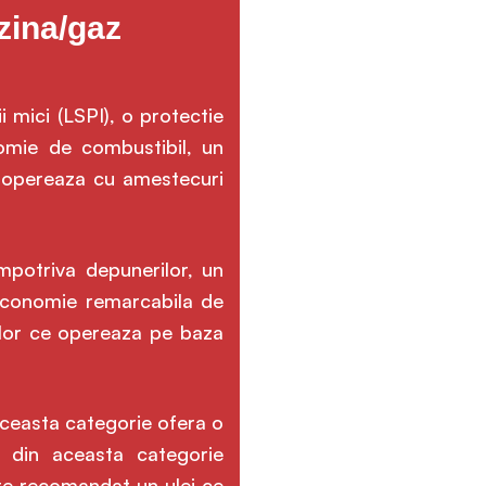
zina/gaz
 mici (LSPI), o protectie
nomie de combustibil, un
e opereaza cu amestecuri
mpotriva depunerilor, un
 economie remarcabila de
elor ce opereaza pe baza
Aceasta categorie ofera o
ri din aceasta categorie
ste recomandat un ulei ce