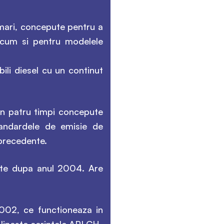
 mari, concepute pentru a
ecum si pentru modelele
bili diesel cu un continut
in patru timpi concepute
tandardele de emisie de
precedente.
pute dupa anul 2004. Are
2002, ce functioneaza in