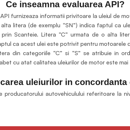
Ce inseamna evaluarea API?
 API furnizeaza informatii privitoare la uleiul de mo
alta litera (de exemplu “SN”) indica faptul ca ulei
prin Scanteie. Litera “C” urmata de o alta lite
ptul ca acest ulei este potrivit pentru motoarele d
era din categoriile “C” si “S” se atribuie in or
abet cu atat calitatea uleiurilor de motor este mai 
icarea uleiurilor in concordanta
e producatorului autovehiculului referitoare la n