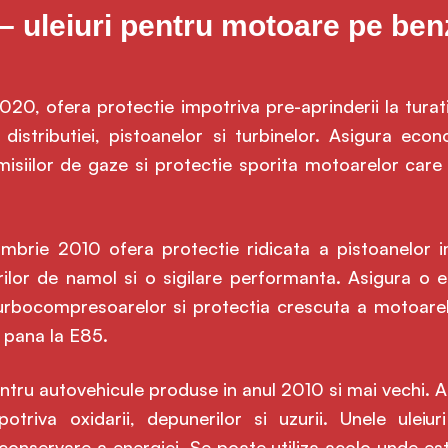
 – uleiuri pentru motoare pe ben
20, ofera protectie impotriva pre-aprinderii la turatii
 distributiei, pistoanelor si turbinelor. Asigura eco
emisiilor de gaze si protectie sporita motoarelor car
brie 2010 ofera protectie ridicata a pistoanelor i
erilor de namol si o sigilare performanta. Asigura o
turbocompresoarelor si protectia crescuta a motoar
 pana la E85.
ntru autovehicule produse in anul 2010 si mai vechi. 
otriva oxidarii, depunerilor si uzurii. Unele uleiu
 conservare a energiei. Se poate utiliza acolo unde e