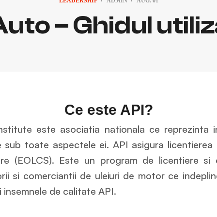
LEADERSHIP
ADMIN
AUG.
01
Auto – Ghidul utili
Ce este API?
stitute este asociatia nationala ce reprezinta 
e sub toate aspectele ei. API asigura licentierea u
care (EOLCS). Este un program de licentiere si c
ii si comerciantii de uleiuri de motor ce indepli
i insemnele de calitate API.