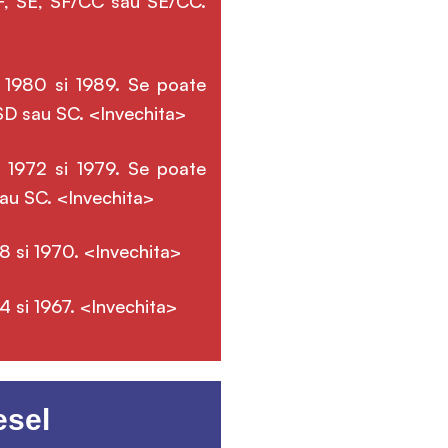
SF, SE, SF/CC sau SE/CC.
i 1980 si 1989. Se poate
 SD sau SC. <Invechita>
i 1972 si 1979. Se poate
sau SC. <Invechita>
8 si 1970. <Invechita>
4 si 1967. <Invechita>
esel