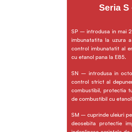
Seria S
SP – introdusa in mai 20
imbunatatita la uzura a
control imbunatatit al 
cu etanol pana la E85.
SN – introdusa in octom
control strict al depun
combustibil, protectia 
de combustibil cu etanol
SM – cuprinde uleiuri pe
deosebita protectie imp
indeplinesc cerintele de