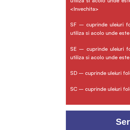
utiliza si acolo unde e
<Invechita>
SF – cuprinde uleiuri f
utiliza si acolo unde est
SE – cuprinde uleiuri f
utiliza si acolo unde es
SD – cuprinde uleiuri fo
SC – cuprinde uleiuri fol
Ser