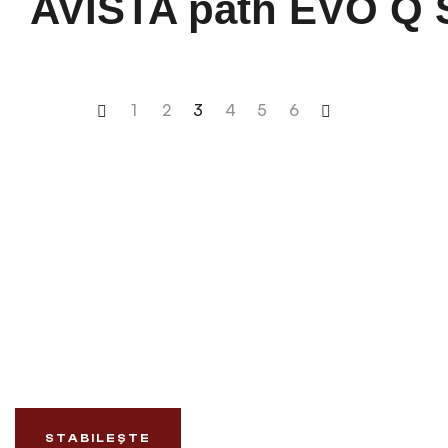
AVISTA path EVO Q
1
2
3
4
5
6
OFERTE
PERSONALIZATE
STABILEȘTE