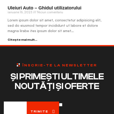
Uleiuri Auto – Ghidul utilizatorului
ianuarie 16, 2023
Niciun comentariu
Lorem ipsum dolor sit amet, consectetur adipisicing elit,
sed do eiusmod tempor incididunt ut labore et dolore
magna lirabe ites ipsum dolor sit amet…
Citește mai mult...
ÎNSCRIE-TE LA NEWSLETTER
ȘI PRIMEȘTI ULTIMELE
NOUTĂȚI ȘI OFERTE
Aprob stocarea datelor
mele conform Politicii de
TRIMITE